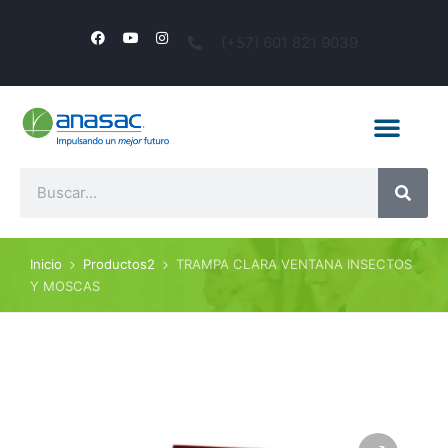
(+57) 601 821 9039
Inicio
Productos2
TRAMPA CLARA VENTANA INSECTOS
Y MOSCAS