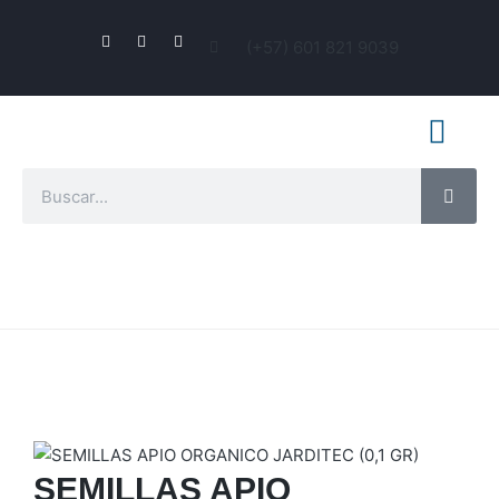
(+57) 601 821 9039
¿Quiénes somos?
Inicio
Productos2
SEMILLAS APIO ORGANICO JARDITEC
(0,1 GR)
SEMILLAS APIO