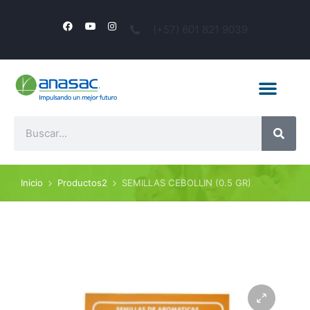
(+57) 601 821 9039
Inicio
Productos2
SEMILLAS CEBOLLIN (0.5 GR)