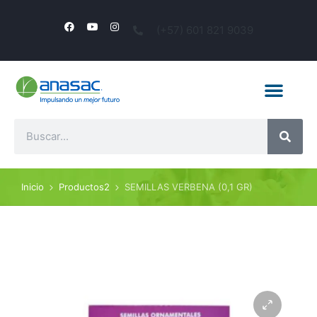
(+57) 601 821 9039
Inicio
Productos2
SEMILLAS VERBENA (0,1 GR)